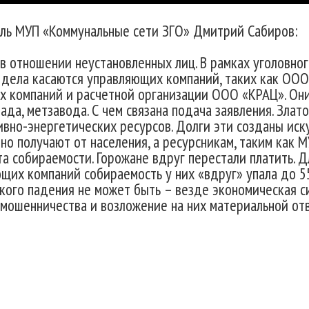
ль МУП «Коммунальные сети ЗГО» Дмитрий Сабиров:
в отношении неустановленных лиц. В рамках уголовно
 дела касаются управляющих компаний, таких как ОО
 компаний и расчетной организации ООО «КРАЦ». Он
пада, метзавода. С чем связана подача заявления. Зла
но-энергетических ресурсов. Долги эти созданы иску
но получают от населения, а ресурсникам, таким как 
а собираемости. Горожане вдруг перестали платить. Д
щих компаний собираемость у них «вдруг» упала до 55
акого падения не может быть – везде экономическая с
мошенничества и возложение на них материальной отв