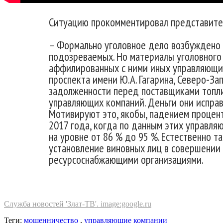
Ситуацию прокомментировал представите
– Формально уголовное дело возбуждено 
подозреваемых. Но материалы уголовного
аффилированных с ними иных управляющих
проспекта имени Ю.А. Гагарина, Северо-За
задолженности перед поставщиками топлив
управляющих компаний. Деньги они исправ
Мотивируют это, якобы, падением процент
2017 года, когда по данным этих управляю
на уровне от 86 % до 95 %. Естественно т
установление виновных лиц в совершении 
ресурсоснабжающими организациями.
Служба новостей 'Злат-ТВ'. image:google.ru
Теги:
мошенничество
,
управляющие компании