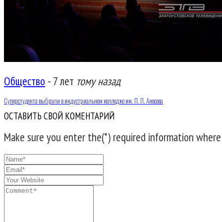
Общество
-
7 лет
тому назад
Суперстудента выбрали в индустриальном колледже им. П. П. Аносова
ОСТАВИТЬ СВОЙ КОМЕНТАРИЙ
Make sure you enter the(*) required information where