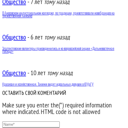
Общество
-
7 лет
тому назад
В Аносовском индустриальном колледже, по традиции, приветствовали новобранцев на
торжественной линейке
Общество
-
6 лет
тому назад
Златоустовские волонтеры присоединились и ко всероссийской акции «Дальневосточная
Победа»
Общество
-
10 лет
тому назад
Красивая и хозяйственная. Такими видят идеальных девушек в ЮУрГУ
ОСТАВИТЬ СВОЙ КОМЕНТАРИЙ
Make sure you enter the(*) required information
where indicated. HTML code is not allowed