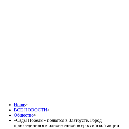
«Сады Победы»
появятся в Златоусте.
Город присоединился к
одноименной
всероссийской акции
Home
>
ВСЕ НОВОСТИ
>
Общество
>
«Сады Победы» появятся в Златоусте. Город
присоединился к одноименной всероссийской акции