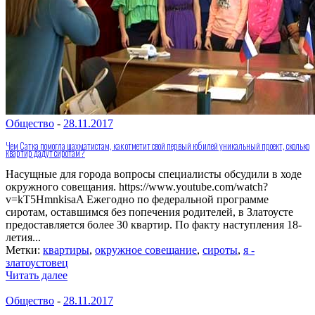
Общество
-
28.11.2017
Чем Сатка помогла шахматистам, как отметит свой первый юбилей уникальный проект, сколько
квартир дадут сиротам?
Насущные для города вопросы специалисты обсудили в ходе
окружного совещания. https://www.youtube.com/watch?
v=kT5HmnkisaA Ежегодно по федеральной программе
сиротам, оставшимся без попечения родителей, в Златоусте
предоставляется более 30 квартир. По факту наступления 18-
летия...
Метки:
квартиры
,
окружное совещание
,
сироты
,
я -
златоустовец
Читать далее
Общество
-
28.11.2017