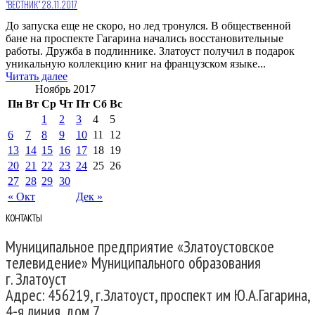
"ВЕСТНИК" 28.11.2017
До запуска еще не скоро, но лед тронулся. В общественной
бане на проспекте Гагарина начались восстановительные
работы. Дружба в подлиннике. Златоуст получил в подарок
уникальную коллекцию книг на французском языке...
Читать далее
Ноябрь 2017
Пн
Вт
Ср
Чт
Пт
Сб
Вс
1
2
3
4
5
6
7
8
9
10
11
12
13
14
15
16
17
18
19
20
21
22
23
24
25
26
27
28
29
30
« Окт
Дек »
КОНТАКТЫ
Муниципальное предприятие «Златоустовское
телевидение» Муниципального образования
г. Златоуст
Адрес: 456219, г.Златоуст, проспект им Ю.А.Гагарина,
4-я линия, дом 7