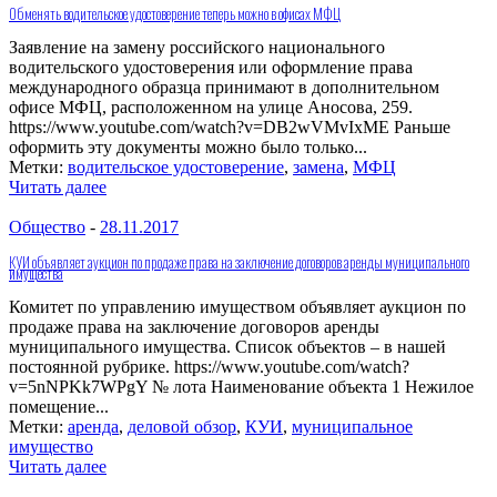
Обменять водительское удостоверение теперь можно в офисах МФЦ
Заявление на замену российского национального
водительского удостоверения или оформление права
международного образца принимают в дополнительном
офисе МФЦ, расположенном на улице Аносова, 259.
https://www.youtube.com/watch?v=DB2wVMvIxME Раньше
оформить эту документы можно было только...
Метки:
водительское удостоверение
,
замена
,
МФЦ
Читать далее
Общество
-
28.11.2017
КУИ объявляет аукцион по продаже права на заключение договоров аренды муниципального
имущества
Комитет по управлению имуществом объявляет аукцион по
продаже права на заключение договоров аренды
муниципального имущества. Список объектов – в нашей
постоянной рубрике. https://www.youtube.com/watch?
v=5nNPKk7WPgY № лота Наименование объекта 1 Нежилое
помещение...
Метки:
аренда
,
деловой обзор
,
КУИ
,
муниципальное
имущество
Читать далее