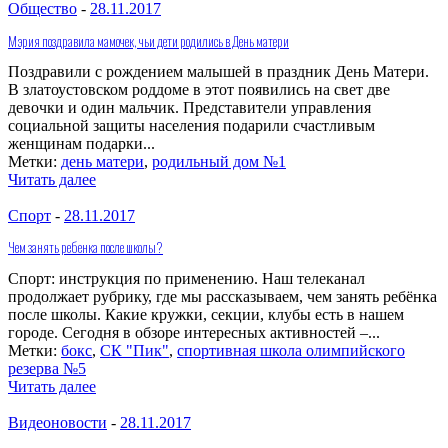
Общество
-
28.11.2017
Мэрия поздравила мамочек, чьи дети родились в День матери
Поздравили с рождением малышей в праздник День Матери.
В златоустовском роддоме в этот появились на свет две
девочки и один мальчик. Представители управления
социальной защиты населения подарили счастливым
женщинам подарки...
Метки:
день матери
,
родильный дом №1
Читать далее
Спорт
-
28.11.2017
Чем занять ребенка после школы?
Спорт: инструкция по применению. Наш телеканал
продолжает рубрику, где мы рассказываем, чем занять ребёнка
после школы. Какие кружки, секции, клубы есть в нашем
городе. Сегодня в обзоре интересных активностей –...
Метки:
бокс
,
СК "Пик"
,
спортивная школа олимпийского
резерва №5
Читать далее
Видеоновости
-
28.11.2017