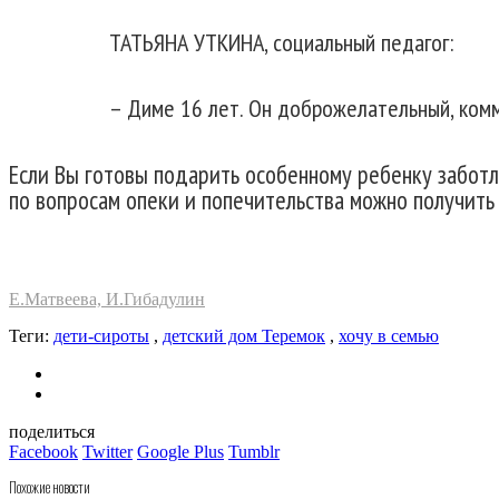
ТАТЬЯНА УТКИНА, социальный педагог:
– Диме 16 лет. Он доброжелательный, комм
Если Вы готовы подарить особенному ребенку забот
по вопросам опеки и попечительства можно получить п
Е.Матвеева, И.Гибадулин
Теги:
дети-сироты
,
детский дом Теремок
,
хочу в семью
поделиться
Facebook
Twitter
Google Plus
Tumblr
Похожие новости