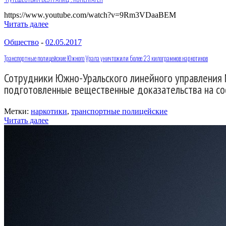
https://www.youtube.com/watch?v=9Rm3VDaaBEM
Читать далее
Общество
-
02.05.2017
Транспортные полицейские Южного Урала уничтожили более 23 килограммов наркотиков
Сотрудники Южно-Уральского линейного управления 
подготовленные вещественные доказательства на со
Метки:
наркотики
,
транспортные полицейские
Читать далее