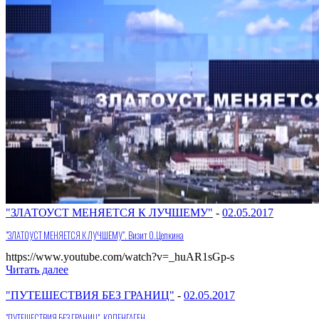
"ЗЛАТОУСТ МЕНЯЕТСЯ К ЛУЧШЕМУ"
-
02.05.2017
"ЗЛАТОУСТ МЕНЯЕТСЯ К ЛУЧШЕМУ". Визит О.Цепкина
https://www.youtube.com/watch?v=_huAR1sGp-s
Читать далее
"ПУТЕШЕСТВИЯ БЕЗ ГРАНИЦ"
-
02.05.2017
"ПУТЕШЕСТВИЯ БЕЗ ГРАНИЦ". КОПЕНГАГЕН