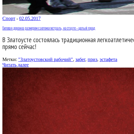
Спорт
-
02.05.2017
Беговая дорожка размером с автомагистраль, на старте – целый город
В Златоусте состоялась традиционная легкоатлетиче
прямо сейчас!
Метки:
"Златоустовский рабочий"
,
забег
,
приз
,
эстафета
Читать далее