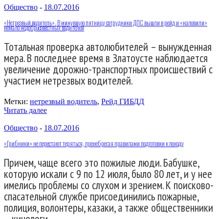
Общество
-
18.07.2016
«Нетрезвый водитель». В минувшую пятницу сотрудники ДПС вышли в рейд и «наловили»
немало недобросовестных водителей
Тотальная проверка автолюбителей – вынужденная
мера. В последнее время в Златоусте наблюдается
увеличение дорожно-транспортных происшествий с
участием нетрезвых водителей.
Метки:
нетрезвый водитель
,
Рейд ГИБДД
Читать далее
Общество
-
18.07.2016
«Грибники» не перестают теряться, пренебрегая правилами подготовки к походу
Причем, чаще всего это пожилые люди. Бабушке,
которую искали с 9 по 12 июля, было 80 лет, и у нее
имелись проблемы со слухом и зрением. К поисково-
спасательной службе присоединились пожарные,
полиция, волонтеры, казаки, а также общественники
– кинологи.