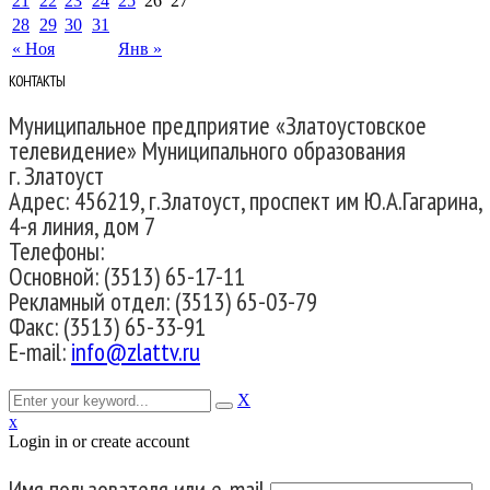
21
22
23
24
25
26
27
28
29
30
31
« Ноя
Янв »
КОНТАКТЫ
Муниципальное предприятие «Златоустовское
телевидение» Муниципального образования
г. Златоуст
Адрес: 456219, г.Златоуст, проспект им Ю.А.Гагарина,
4-я линия, дом 7
Телефоны:
Основной: (3513) 65-17-11
Рекламный отдел: (3513) 65-03-79
Факс: (3513) 65-33-91
E-mail:
info@zlattv.ru
X
x
Login in or create account
Имя пользователя или e-mail