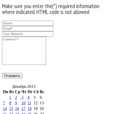
Make sure you enter the(*) required information
where indicated. HTML code is not allowed
Декабрь 2015
Пн
Вт
Ср
Чт
Пт
Сб
Вс
1
2
3
4
5
6
7
8
9
10
11
12
13
14
15
16
17
18
19
20