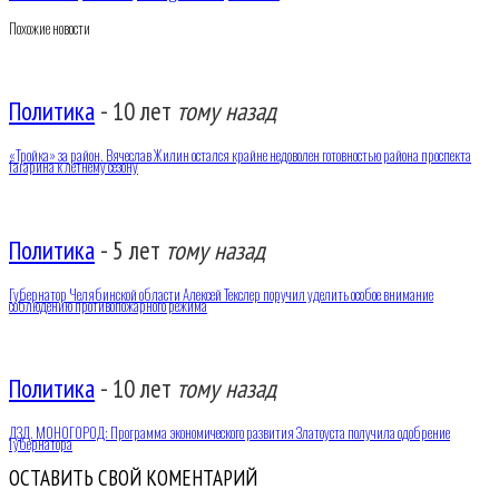
Похожие новости
Политика
-
10 лет
тому назад
«Тройка» за район. Вячеслав Жилин остался крайне недоволен готовностью района проспекта
Гагарина к летнему сезону
Политика
-
5 лет
тому назад
Губернатор Челябинской области Алексей Текслер поручил уделить особое внимание
соблюдению противопожарного режима
Политика
-
10 лет
тому назад
ДЗД. МОНОГОРОД: Программа экономического развития Златоуста получила одобрение
Губернатора
ОСТАВИТЬ СВОЙ КОМЕНТАРИЙ