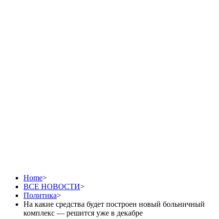
На какие средства
будет построен новый
больничный комплекс
— решится уже в
декабре
Home
>
ВСЕ НОВОСТИ
>
Политика
>
На какие средства будет построен новый больничный
комплекс — решится уже в декабре