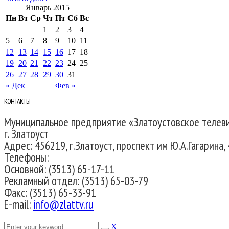
Январь 2015
Пн
Вт
Ср
Чт
Пт
Сб
Вс
1
2
3
4
5
6
7
8
9
10
11
12
13
14
15
16
17
18
19
20
21
22
23
24
25
26
27
28
29
30
31
« Дек
Фев »
КОНТАКТЫ
Муниципальное предприятие «Златоустовское телев
г. Златоуст
Адрес: 456219, г.Златоуст, проспект им Ю.А.Гагарина, 
Телефоны:
Основной: (3513) 65-17-11
Рекламный отдел: (3513) 65-03-79
Факс: (3513) 65-33-91
E-mail:
info@zlattv.ru
X