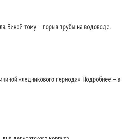
пла. Виной тому – порыв трубы на водоводе.
ричиной «ледникового периода». Подробнее – в
е дня депутатского корпуса