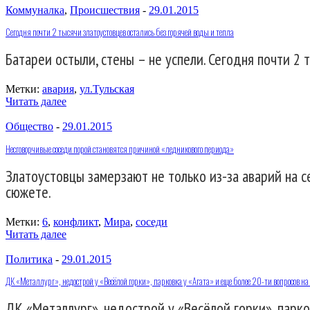
Коммуналка
,
Происшествия
-
29.01.2015
Сегодня почти 2 тысячи златоустовцев остались без горячей воды и тепла
Батареи остыли, стены – не успели. Сегодня почти 2
Метки:
авария
,
ул.Тульская
Читать далее
Общество
-
29.01.2015
Несговорчивые соседи порой становятся причиной «ледникового периода»
Златоустовцы замерзают не только из-за аварий на 
сюжете.
Метки:
6
,
конфликт
,
Мира
,
соседи
Читать далее
Политика
-
29.01.2015
ДК «Металлург», недострой у «Весёлой горки», парковка у «Агата» и еще более 20-ти вопросов на 
ДК «Металлург», недострой у «Весёлой горки», парко