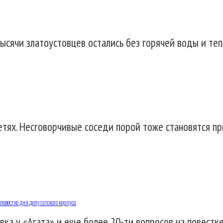
 тысячи златоустовцев остались без горячей воды и те
сетях. Несговорчивые соседи порой тоже становятся п
повестке дня депутатского корпуса
вка у «Агата» и еще более 20-ти вопросов на повестк