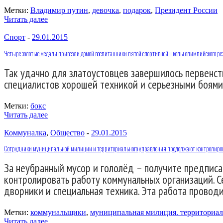
Метки:
Владимир путин
,
девочка
,
подарок
,
Президент России
Читать далее
Спорт
-
29.01.2015
Четыре золотые медали привезли домой воспитанники пятой спортивной школы олимпийского ре
Так удачно для златоустовцев завершилось первенс
специалистов хорошей техникой и серьезными боями
Метки:
бокс
Читать далее
Коммуналка
,
Общество
-
29.01.2015
Сотрудники муниципальной милиции и территориального управления продолжают контролиро
За неубранный мусор и гололёд – получите предпис
контролировать работу коммунальных организаций. С
дворники и специальная техника. Эта работа провод
Метки:
коммунальщики
,
муниципальная милиция. территориал
Читать далее