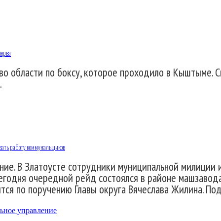
зерва
тво области по боксу, которое проходило в Кыштыме.
.
вать работу коммунальщиков
ание. В Златоусте сотрудники муниципальной милиции
егодня очередной рейд состоялся в районе машзавода
ится по поручению Главы округа Вячеслава Жилина. По
ьное управление