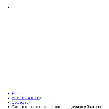
Самого меткого
полицейского
определили в
Златоусте
Home
>
ВСЕ НОВОСТИ
>
Общество
>
Самого меткого полицейского определили в Златоусте