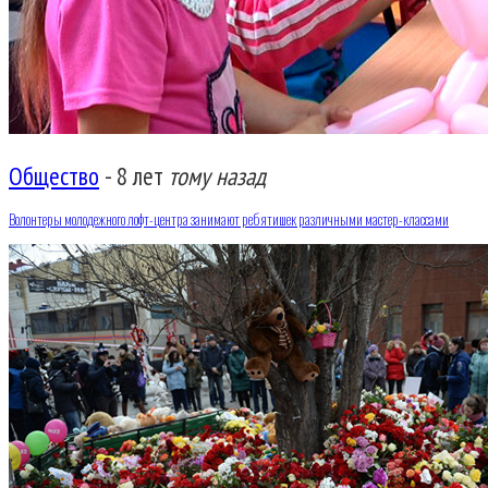
Общество
-
8 лет
тому назад
Волонтеры молодежного лофт-центра занимают ребятишек различными мастер-классами