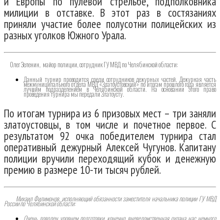
и Европы по пулевой стрельбе, подполковника
милиции в отставке. В этот раз в состязаниях
приняли участие более полусотни полицейских из
разных уголков Южного Урала.
Олег Зеленин, майор полиции, сотрудник ГУ МВД по Челябинской области:
Данный турнир проводится среди сотрудников дежурных частей. Дежурная часть
межмуниципального отдела МВД «Златоустовский» по итогам прошлого года является
лучшим подразделением в Челябинской области. На основании этого право
проведения турнира мы передали Златоусту.
По итогам турнира из 6 призовых мест – три заняли
златоустовцы, в том числе и почетное первое. С
результатом 92 очка победителем турнира стал
оперативный дежурный Алексей Чугунов. Капитану
полиции вручили переходящий кубок и денежную
премию в размере 10-ти тысяч рублей.
Михаил Филимонов, исполняющий обязанности заместителя начальника полиции ГУ МВД
России по Челябинской области:
Очень доволен уровнем подготовки, конечно, вневедомственная охрана нас немного