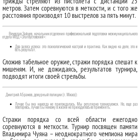
трижды стреляют из пистолета с дистанции 25
метров. Затем соревнуются в меткости, и с того же
расстояния производят 10 выстрелов за пять минут.
Вячеслав Зайцев, начальник отделения профессиональной подготовки межмуниципального
отдела МВД «Златоустовский»:
Два залога успеха: это психологический настрой и практика. Как видно на деле, это и
есть результат.
Сложив табельное оружие, стражи порядка спешат к
мишеням. И, не дожидаясь, результатов турнира,
подводят итоги своей стрельбы.
Дмитрий Абрамов, дежурный полиции (г. Миасс):
Лучше бы она никогда не пригождалась. Мы регулярно тренируемся. Но, еще раз
повторюсь, лучше бы никому в жизни не приходилось ее применять.
Стражи порядка со всей области ежегодно
соревнуются в меткости. Турнир посвящен памяти
Владимира Чуяна – неоднократного чемпиона мира